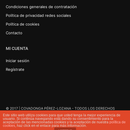
Condiciones generales de contratación
Política de privacidad redes sociales
Política de cookies
Contacto
MI CUENTA
Iniciar sesión
Regístrate
© 2017 | COVADONGA PÉREZ-LOZANA - TODOS LOS DERECHOS
RESERVADOS
Este sitio web utiliza cookies para que usted tenga la mejor experiencia de
usuario. Si continúa navegando está dando su consentimiento para la
aceptación de las mencionadas cookies y la aceptación de nuestra
política de
cookies
, haz click en el enlace para más información.