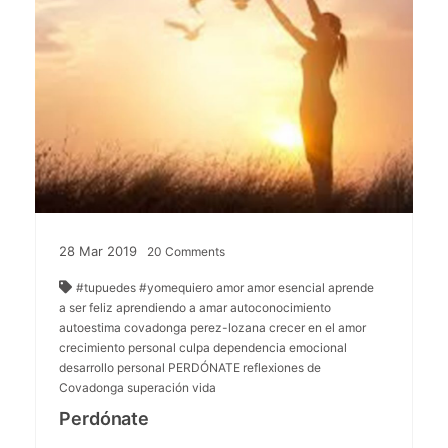
28
Mar
2019
20
Comments
#tupuedes
#yomequiero
amor
amor esencial
aprende
a ser feliz
aprendiendo a amar
autoconocimiento
autoestima
covadonga perez-lozana
crecer en el amor
crecimiento personal
culpa
dependencia emocional
desarrollo personal
PERDÓNATE
reflexiones de
Covadonga
superación
vida
Perdónate