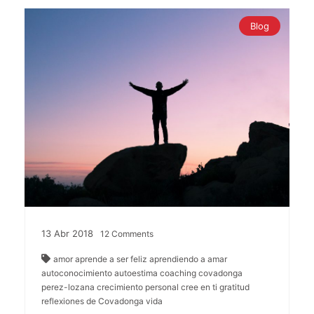
Blog
13
Abr
2018
12
Comments
amor
aprende a ser feliz
aprendiendo a amar
autoconocimiento
autoestima
coaching
covadonga
perez-lozana
crecimiento personal
cree en ti
gratitud
reflexiones de Covadonga
vida