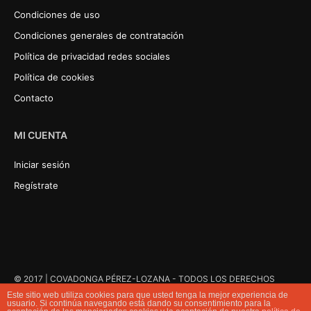
Condiciones de uso
Condiciones generales de contratación
Política de privacidad redes sociales
Política de cookies
Contacto
MI CUENTA
Iniciar sesión
Regístrate
© 2017 | COVADONGA PÉREZ-LOZANA - TODOS LOS DERECHOS
RESERVADOS
Este sitio web utiliza cookies para que usted tenga la mejor experiencia de
usuario. Si continúa navegando está dando su consentimiento para la