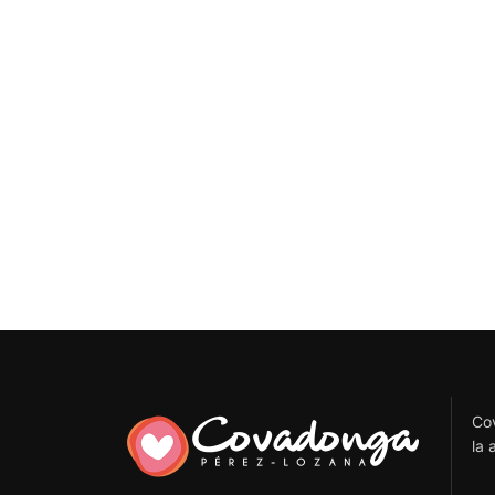
Cov
la 